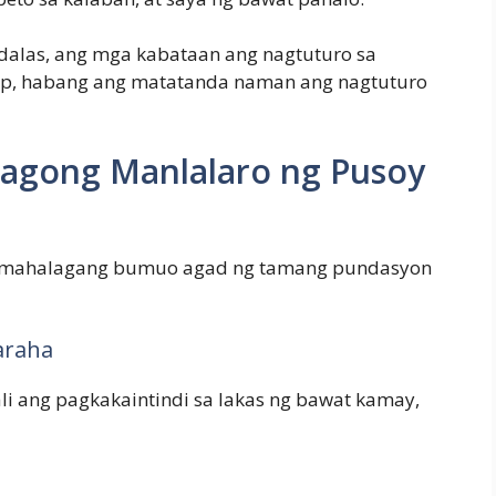
adalas, ang mga kabataan ang nagtuturo sa
pp, habang ang matatanda naman ang nagtuturo
Bagong Manlalaro ng Pusoy
, mahalagang bumuo agad ng tamang pundasyon
araha
i ang pagkakaintindi sa lakas ng bawat kamay,