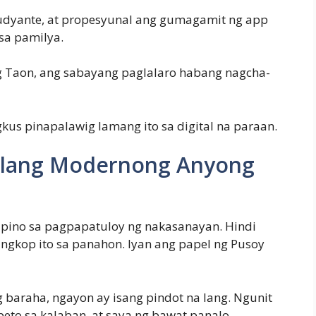
tudyante, at propesyunal ang gumagamit ng app
sa pamilya.
g Taon, ang sabayang paglalaro habang nagcha-
gkus pinapalawig lamang ito sa digital na paraan.
ilang Modernong Anyong
pino sa pagpapatuloy ng nakasanayan. Hindi
angkop ito sa panahon. Iyan ang papel ng Pusoy
baraha, ngayon ay isang pindot na lang. Ngunit
peto sa kalaban, at saya ng bawat panalo.