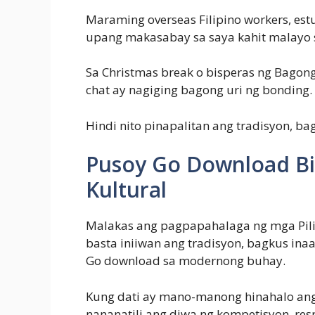
Maraming overseas Filipino workers, es
upang makasabay sa saya kahit malayo 
Sa Christmas break o bisperas ng Bagon
chat ay nagiging bagong uri ng bonding.
Hindi nito pinapalitan ang tradisyon, ba
Pusoy Go Download B
Kultural
Malakas ang pagpapahalaga ng mga Pili
basta iniiwan ang tradisyon, bagkus ina
Go download sa modernong buhay.
Kung dati ay mano-manong hinahalo ang 
nananatili ang diwa ng kompetisyon, res