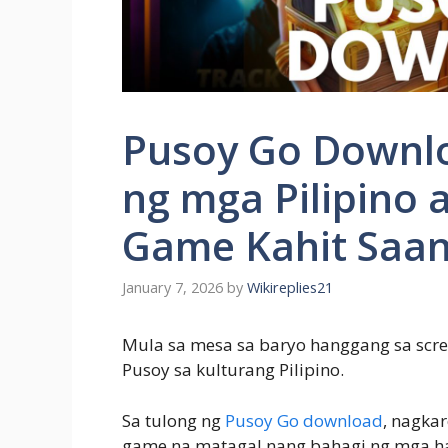
Pusoy Go Downlo
ng mga Pilipino 
Game Kahit Saa
January 7, 2026
by
Wikireplies21
Mula sa mesa sa baryo hanggang sa scre
Pusoy sa kulturang Pilipino.
Sa tulong ng
Pusoy Go download
, nagka
game na matagal nang bahagi ng mga ha