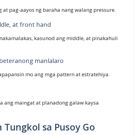
 at pag-aayos ng baraha nang walang pressure.
dle, at front hand
nakamalakas, kasunod ang middle, at pinakahuli
 beteranong manlalaro
apansin mo ang mga pattern at estratehiya.
ga ang maingat at planadong galaw kaysa
n Tungkol sa Pusoy Go