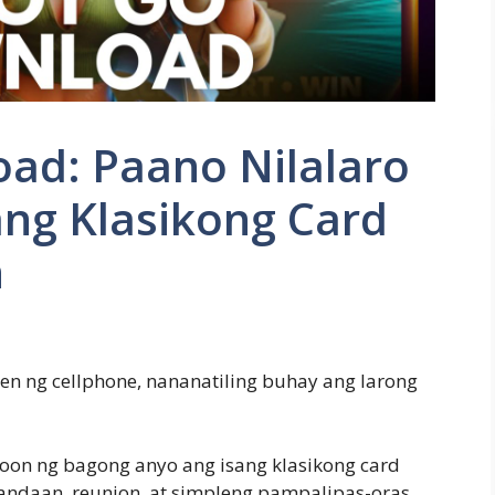
ad: Paano Nilalaro
ang Klasikong Card
n
en ng cellphone, nananatiling buhay ang larong
roon ng bagong anyo ang isang klasikong card
ndaan, reunion, at simpleng pampalipas-oras.